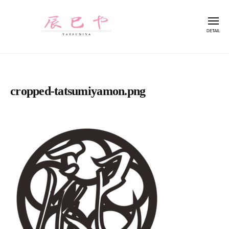
コ
巳
ン
や
メ
ニ
テ
ュ
ー
ン
辰
T
ツ
巳
A
へ
T
や
cropped-tatsumiyamon.png
ス
S
キ
U
ッ
M
I
プ
Y
A
は
W
E
B
ク