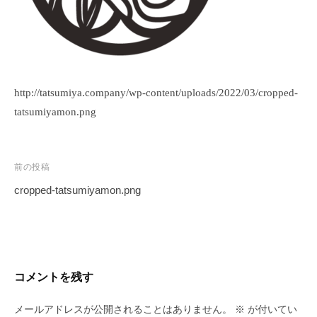
リ
エ
イ
ト
&
ア
http://tatsumiya.company/wp-content/uploads/2022/03/cropped-
ナ
tatsumiyamon.png
リ
ス
ト
投
前の投稿
/
稿
cropped-tatsumiyamon.png
広
ナ
告
ビ
運
ゲ
用
ー
代
コメントを残す
シ
理
業
ョ
メールアドレスが公開されることはありません。
※
が付いてい