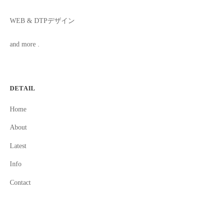
WEB & DTPデザイン
and more .
DETAIL
Home
About
Latest
Info
Contact