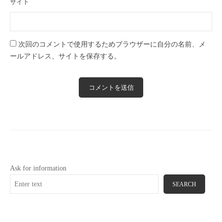
サイト
ン
ツ
マ
ー
次回のコメントで使用するためブラウザーに自分の名前、メ
ケ
ールアドレス、サイトを保存する。
テ
ィ
ン
グ
コ
ン
サ
ル
テ
Ask for information
ィ
SEARCH
ン
グ
/