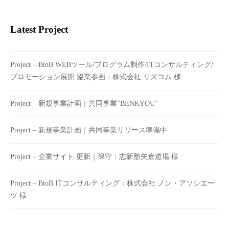
W
E
Latest Project
B
&
D
Project – BtoB WEBツール/プログラム制作/ITコンサルティング/
T
プロモーション展開 協業参画：株式会社 リズコム 様
P
デ
Project – 新規事業計画｜共同事業”BENKYOU”
ザ
イ
Project – 新規事業計画｜共同事業リリース準備中
ン
を
Project – 企業サイト 更新｜保守：志新塾矢倉道場 様
承
り
Project – BtoB ITコンサルティング：株式会社 ノン・アソシエー
ま
ツ 様
す