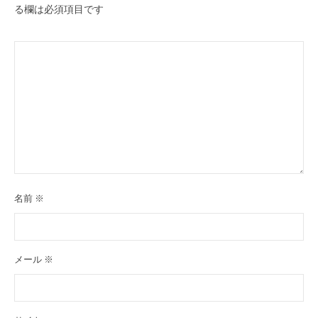
務
ン
る欄は必須項目です
/
シ
ス
テ
ム
開
発
/
ツ
ー
名前
※
ル
制
作
/
メール
※
コ
ン
テ