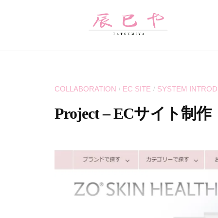
コ
巳
ン
や
テ
辰
ン
T
ツ
A
巳
へ
T
や
COLLABORATION
EC SITE
SYSTEM INTROD
/
/
S
ス
U
キ
Project – ECサイト制作
M
ッ
I
プ
2
b
Y
0
y
A
2
t
2
a
は
-
t
W
0
s
E
3
u