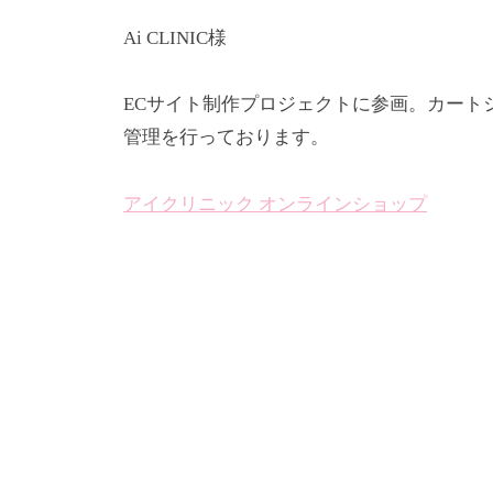
用
Ai CLINIC様
代
理
ECサイト制作プロジェクトに参画。カートシ
業
管理を行っております。
務
/
アイクリニック オンラインショップ
シ
ス
テ
投
ム
稿
開
発
ナ
/
ビ
ツ
ゲ
ー
ー