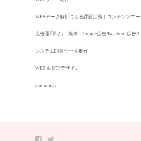
コ
WEBデータ解析による課題定義｜コンテンツマ
ン
サ
広告運用代行｜媒体：Google広告/Facebook広告/L
ル
テ
システム開発/ツール制作
ィ
ン
WEB & DTPデザイン
グ
/
and more .
W
E
B
&
D
T
Facebook
twitter