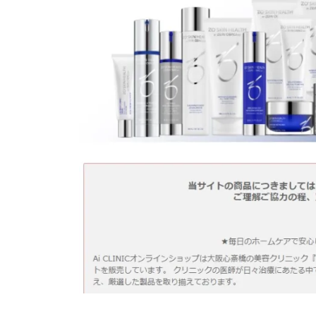
B
-
m
ク
3
i
リ
0
y
エ
a
イ
ト
&
ア
ナ
リ
ス
ト
/
広
告
運