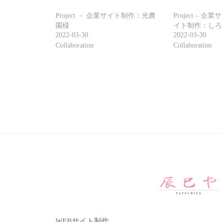
ル
シ
Project － 企業サイト制作：光農
Project –
制
園様
イト制作：しろ
ョ
作
2022-03-30
2022-03-30
Collaboration
Collaboration
ン
/
コ
ン
テ
ン
ツ
マ
ー
ケ
テ
ィ
ン
グ
WEBサイト制作