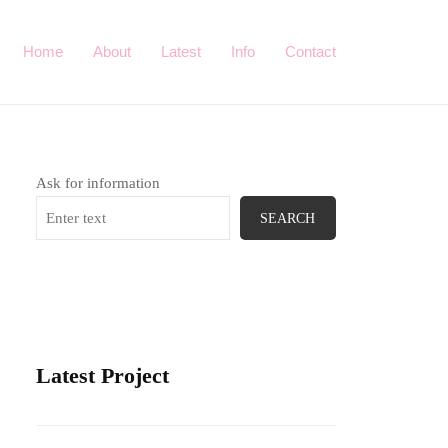
Home
About
Latest
Info
Contact
Ask for information
SEARCH
Latest Project